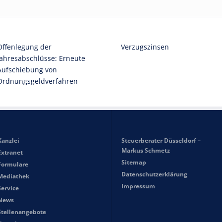
Offenlegung der
Verzugszinsen
Jahresabschlüsse: Erneute
Aufschiebung von
Ordnungsgeldverfahren
Kanzlei
Steuerberater Düsseldorf –
Markus Schmetz
Extranet
Sitemap
Formulare
Datenschutzerklärung
Mediathek
Impressum
Service
News
Stellenangebote