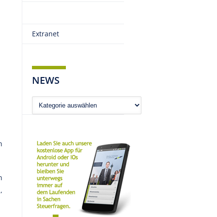
Extranet
NEWS
News
n
n
,