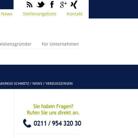
News
Stellenangebote
Kontakt
Existenzgründer
Für Unternehmen
 MARKUS SCHMETZ
/
NEWS
/
VERZUGSZINSEN