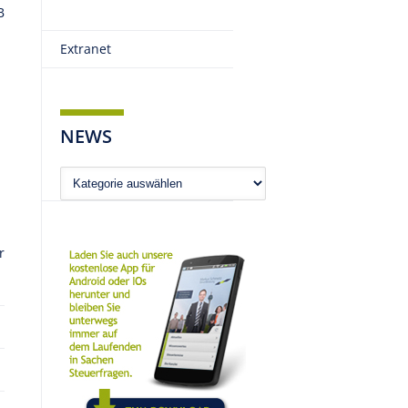
B
Extranet
NEWS
News
r