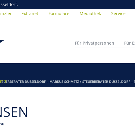
sseldorf.
anzlei
Extranet
Formulare
Mediathek
Service
Für Privatpersonen
Für 
ern.
TEUERBERATER DÜSSELDORF – MARKUS SCHMETZ
/
STEUERBERATER DÜSSELDORF –
NSEN
SE