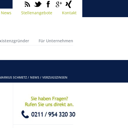
News
Stellenangebote
Kontakt
Existenzgründer
Für Unternehmen
 MARKUS SCHMETZ
/
NEWS
/
VERZUGSZINSEN