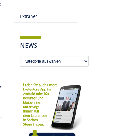
d
Extranet
NEWS
News
r