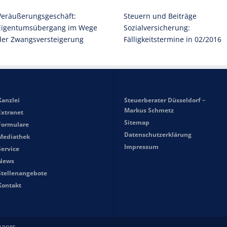
Veräußerungsgeschäft:
Steuern und Beiträge
Eigentumsübergang im Wege
Sozialversicherung:
der Zwangsversteigerung
Fälligkeitstermine in 02/2016
Kanzlei
Steuerberater Düsseldorf –
Markus Schmetz
Extranet
Sitemap
Formulare
Datenschutzerklärung
Mediathek
Impressum
Service
News
Stellenangebote
Kontakt