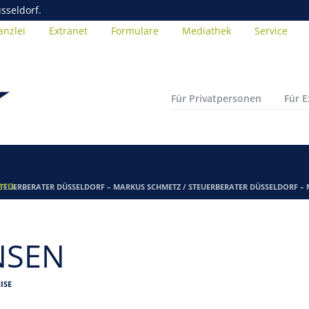
sseldorf.
anzlei
Extranet
Formulare
Mediathek
Service
Für Privatpersonen
Für 
ern.
TEUERBERATER DÜSSELDORF – MARKUS SCHMETZ
/
STEUERBERATER DÜSSELDORF –
NSEN
ISE