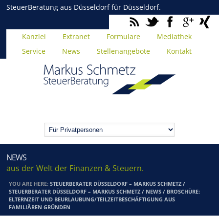
SteuerBeratung aus Düsseldorf für Düsseldorf.
Kanzlei
Extranet
Formulare
Mediathek
Service
News
Stellenangebote
Kontakt
NEWS
aus der Welt der Finanzen & Steuern.
YOU ARE HERE:
STEUERBERATER DÜSSELDORF – MARKUS SCHMETZ
/
STEUERBERATER DÜSSELDORF – MARKUS SCHMETZ
/
NEWS
/
BROSCHÜRE:
ELTERNZEIT UND BEURLAUBUNG/TEILZEITBESCHÄFTIGUNG AUS
FAMILIÄREN GRÜNDEN