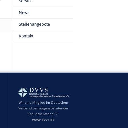
r
Service
News
Stellenangebote
Kontakt
Wir sind Mitglied im Deutschen
Verband vermögensberatender
Steuerberater e. V.
www.dvvs.de