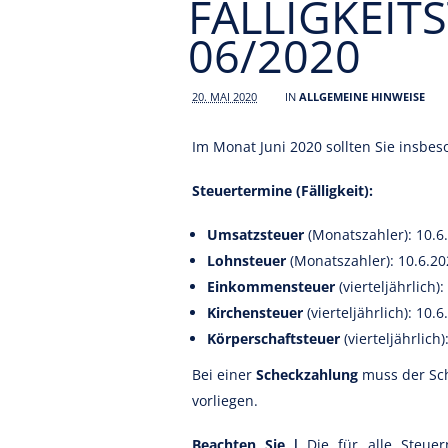
FÄLLIGKEIT
06/2020
20. MAI 2020
IN
ALLGEMEINE HINWEISE
Im Monat Juni 2020 sollten Sie insbes
Steuertermine (Fälligkeit):
Umsatzsteuer
(Monatszahler): 10.6
Lohnsteuer
(Monatszahler): 10.6.2
Einkommensteuer
(vierteljährlich)
Kirchensteuer
(vierteljährlich): 10.
Körperschaftsteuer
(vierteljährlich
Bei einer
Scheckzahlung
muss der Sch
vorliegen.
Beachten Sie |
Die für alle Steuer