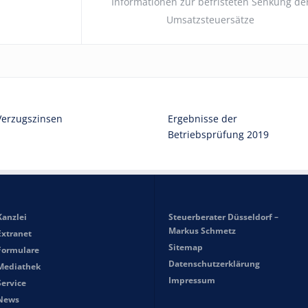
Informationen zur befristeten Senkung de
Umsatzsteuersätze
Verzugszinsen
Ergebnisse der
Betriebsprüfung 2019
Kanzlei
Steuerberater Düsseldorf –
Markus Schmetz
Extranet
Sitemap
Formulare
Datenschutzerklärung
Mediathek
Impressum
Service
News