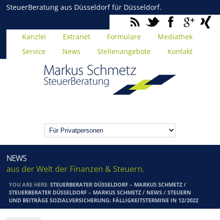
SteuerBeratung aus Düsseldorf für Düsseldorf.
Kanzlei
Extranet
Formulare
Mediathek
Service
News
Stellenangebote
Kontakt
NEWS
aus der Welt der Finanzen & Steuern.
YOU ARE HERE:
STEUERBERATER DÜSSELDORF – MARKUS SCHMETZ
/
STEUERBERATER DÜSSELDORF – MARKUS SCHMETZ
/
NEWS
/
STEUERN
UND BEITRÄGE SOZIALVERSICHERUNG: FÄLLIGKEITSTERMINE IN 12/2022