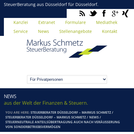
SteuerBeratung aus Düsseldorf für Düsseldorf.
Kanzlei
Extranet
Formulare
Mediathek
Service
News
Stellenangebote
Kontakt
NEWS
aus der Welt der Finanzen & Steuern.
YOU ARE HERE:
STEUERBERATER DÜSSELDORF – MARKUS SCHMETZ
/
STEUERBERATER DÜSSELDORF – MARKUS SCHMETZ
/
NEWS
/
STEUERNEUTRALE ANTEILSÜBERTRAGUNG AUCH NACH VERÄUSSERUNG V
ON SONDERBETRIEBSVERMÖGEN