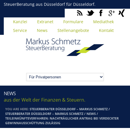
SteuerBeratung aus Düsseldorf für Düsseldorf.
Kanzlei
Extranet
Formulare
Mediathek
Service
News
Stellenangebote
Kontakt
NEWS
aus der Welt der Finanzen & Steuern.
YOU ARE HERE:
STEUERBERATER DÜSSELDORF – MARKUS SCHMETZ
/
STEUERBERATER DÜSSELDORF – MARKUS SCHMETZ
/
NEWS
/
TEILEINKÜNFTEVERFAHREN: NACHTRÄGLICHER ANTRAG BEI VERDECKTER
GEWINNAUSSCHÜTTUNG ZULÄSSIG