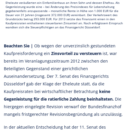
Eheleute veräußerten ein Einfamilienhaus an ihren Sohn und dessen Ehefrau. Als
Gegenleistung wurde eine – bei Änderung des Preisindexes für Lebenshaltung
gegebenenfalls anzupassende – monatliche Rente in Höhe von 1.000 EUR für die
Dauer von 31 Jahren (insgesamt 372.000 EUR) vereinbart. Der Verkehrswert des
Grundstücks betrug 393.000 EUR. Für 2013 setzte das Finanzamt einen in den
Kaufpreisraten enthaltenen steuerbaren Zinsanteil an. Nach erfolglosem Einspruch
wandten sich die Steuerpflichtigen an das Finanzgericht Düsseldorf.
Beachten Sie |
Ob wegen der unverzinslich gestundeten
Kaufpreisforderung ein
Zinsvorteil zu versteuern
ist, war
bereits im Veranlagungszeitraum 2012 zwischen den
Beteiligten Gegenstand einer gerichtlichen
Auseinandersetzung. Der 7. Senat des Finanzgerichts
Düsseldorf gab der Klage der Eheleute statt, da die
Kaufpreisraten bei wirtschaftlicher Betrachtung
keine
Gegenleistung für die ratierliche Zahlung beinhalteten.
Die
hiergegen eingelegte Revision verwarf der Bundesfinanzhof
mangels fristgerechter Revisionsbegründung als unzulässig.
In der aktuellen Entscheidung hat der 11. Senat des