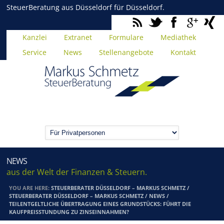
SteuerBeratung aus Düsseldorf für Düsseldorf.
Kanzlei
Extranet
Formulare
Mediathek
Service
News
Stellenangebote
Kontakt
NEWS
aus der Welt der Finanzen & Steuern.
YOU ARE HERE:
STEUERBERATER DÜSSELDORF – MARKUS SCHMETZ
/
STEUERBERATER DÜSSELDORF – MARKUS SCHMETZ
/
NEWS
/
TEILENTGELTLICHE ÜBERTRAGUNG EINES GRUNDSTÜCKS: FÜHRT DIE
KAUFPREISSTUNDUNG ZU ZINSEINNAHMEN?