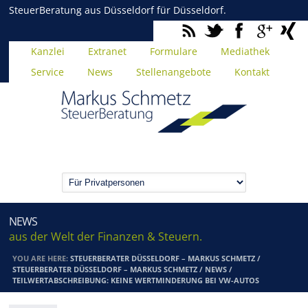
SteuerBeratung aus Düsseldorf für Düsseldorf.
Kanzlei
Extranet
Formulare
Mediathek
Service
News
Stellenangebote
Kontakt
NEWS
aus der Welt der Finanzen & Steuern.
YOU ARE HERE:
STEUERBERATER DÜSSELDORF – MARKUS SCHMETZ
/
STEUERBERATER DÜSSELDORF – MARKUS SCHMETZ
/
NEWS
/
TEILWERTABSCHREIBUNG: KEINE WERTMINDERUNG BEI VW-AUTOS