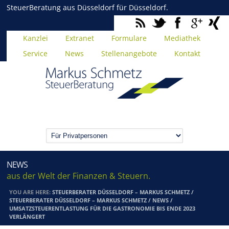
SteuerBeratung aus Düsseldorf für Düsseldorf.
Kanzlei
Extranet
Formulare
Mediathek
Service
News
Stellenangebote
Kontakt
NEWS
aus der Welt der Finanzen & Steuern.
YOU ARE HERE:
STEUERBERATER DÜSSELDORF – MARKUS SCHMETZ
/
STEUERBERATER DÜSSELDORF – MARKUS SCHMETZ
/
NEWS
/
UMSATZSTEUERENTLASTUNG FÜR DIE GASTRONOMIE BIS ENDE 2023
VERLÄNGERT