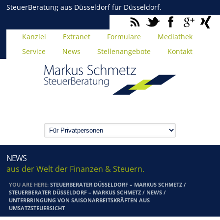
SteuerBeratung aus Düsseldorf für Düsseldorf.
Kanzlei
Extranet
Formulare
Mediathek
Service
News
Stellenangebote
Kontakt
NEWS
aus der Welt der Finanzen & Steuern.
YOU ARE HERE:
STEUERBERATER DÜSSELDORF – MARKUS SCHMETZ
/
STEUERBERATER DÜSSELDORF – MARKUS SCHMETZ
/
NEWS
/
UNTERBRINGUNG VON SAISONARBEITSKRÄFTEN AUS
UMSATZSTEUERSICHT