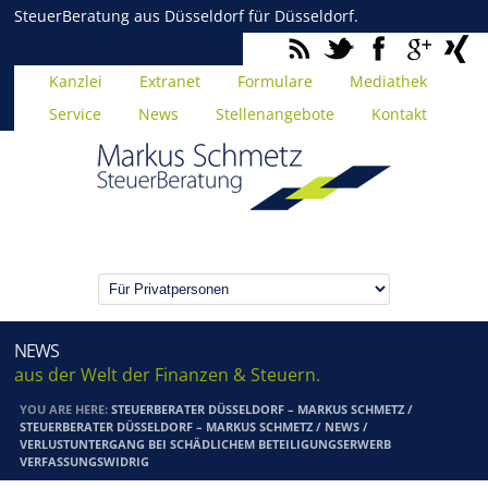
SteuerBeratung aus Düsseldorf für Düsseldorf.
Kanzlei
Extranet
Formulare
Mediathek
Service
News
Stellenangebote
Kontakt
NEWS
aus der Welt der Finanzen & Steuern.
YOU ARE HERE:
STEUERBERATER DÜSSELDORF – MARKUS SCHMETZ
/
STEUERBERATER DÜSSELDORF – MARKUS SCHMETZ
/
NEWS
/
VERLUSTUNTERGANG BEI SCHÄDLICHEM BETEILIGUNGSERWERB
VERFASSUNGSWIDRIG