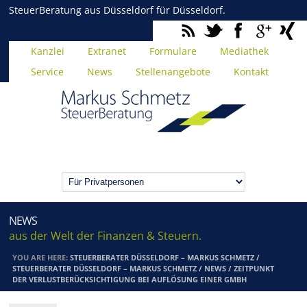
SteuerBeratung aus Düsseldorf für Düsseldorf.
Kanzlei
Extranet
Formulare
Mediathek
Service
News
Stellenangebote
Kontakt
NEWS
aus der Welt der Finanzen & Steuern.
YOU ARE HERE:
STEUERBERATER DÜSSELDORF – MARKUS SCHMETZ
/
STEUERBERATER DÜSSELDORF – MARKUS SCHMETZ
/
NEWS
/
ZEITPUNKT
DER VERLUSTBERÜCKSICHTIGUNG BEI AUFLÖSUNG EINER GMBH