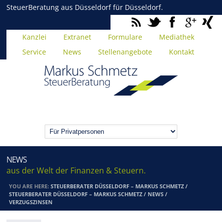
SteuerBeratung aus Düsseldorf für Düsseldorf.
Kanzlei
Extranet
Formulare
Mediathek
Service
News
Stellenangebote
Kontakt
NEWS
aus der Welt der Finanzen & Steuern.
YOU ARE HERE:
STEUERBERATER DÜSSELDORF – MARKUS SCHMETZ
/
STEUERBERATER DÜSSELDORF – MARKUS SCHMETZ
/
NEWS
/
VERZUGSZINSEN