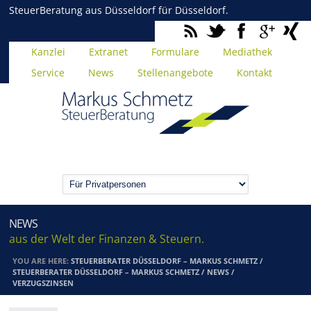
SteuerBeratung aus Düsseldorf für Düsseldorf.
Kanzlei
Extranet
Formulare
Mediathek
Service
News
Stellenangebote
Kontakt
NEWS
aus der Welt der Finanzen & Steuern.
YOU ARE HERE:
STEUERBERATER DÜSSELDORF – MARKUS SCHMETZ
/
STEUERBERATER DÜSSELDORF – MARKUS SCHMETZ
/
NEWS
/
VERZUGSZINSEN