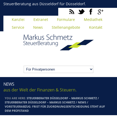
SteuerBeratung aus Düsseldorf für Düsseldorf.
Kanzlei
Extranet
Formulare
Mediathek
Service
News
Stellenangebote
Kontakt
NEWS
aus der Welt der Finanzen & Steuern.
YOU ARE HERE:
STEUERBERATER DÜSSELDORF – MARKUS SCHMETZ
/
STEUERBERATER DÜSSELDORF – MARKUS SCHMETZ
/
NEWS
/
VORSTEUERABZUG: FRIST FÜR ZUORDNUNGSENTSCHEIDUNG STEHT AUF
DEM PRÜFSTAND