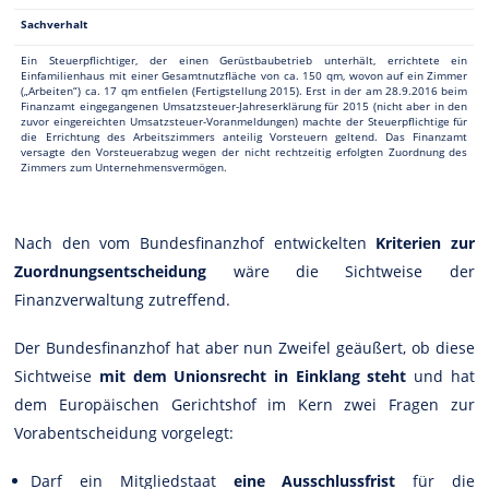
Sachverhalt
Ein Steuerpflichtiger, der einen Gerüstbaubetrieb unterhält, errichtete ein
Einfamilienhaus mit einer Gesamtnutzfläche von ca. 150 qm, wovon auf ein Zimmer
(„Arbeiten“) ca. 17 qm entfielen (Fertigstellung 2015). Erst in der am 28.9.2016 beim
Finanzamt eingegangenen Umsatzsteuer-Jahreserklärung für 2015 (nicht aber in den
zuvor eingereichten Umsatzsteuer-Voranmeldungen) machte der Steuerpflichtige für
die Errichtung des Arbeitszimmers anteilig Vorsteuern geltend. Das Finanzamt
versagte den Vorsteuerabzug wegen der nicht rechtzeitig erfolgten Zuordnung des
Zimmers zum Unternehmensvermögen.
Nach den vom Bundesfinanzhof entwickelten
Kriterien zur
Zuordnungsentscheidung
wäre die Sichtweise der
Finanzverwaltung zutreffend.
Der Bundesfinanzhof hat aber nun Zweifel geäußert, ob diese
Sichtweise
mit dem Unionsrecht in Einklang steht
und hat
dem Europäischen Gerichtshof im Kern zwei Fragen zur
Vorabentscheidung vorgelegt:
Darf ein Mitgliedstaat
eine Ausschlussfrist
für die