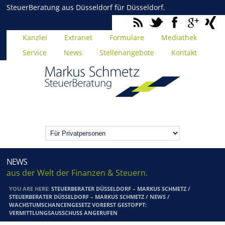
SteuerBeratung aus Düsseldorf für Düsseldorf.
Kanzlei
Extranet
Formulare
Mediathek
Service
News
Stellenangebote
Kontakt
NEWS
aus der Welt der Finanzen & Steuern.
YOU ARE HERE:
STEUERBERATER DÜSSELDORF – MARKUS SCHMETZ
/
STEUERBERATER DÜSSELDORF – MARKUS SCHMETZ
/
NEWS
/
WACHSTUMSCHANCENGESETZ VORERST GESTOPPT:
VERMITTLUNGSAUSSCHUSS ANGERUFEN