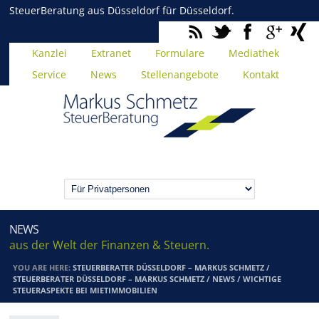
SteuerBeratung aus Düsseldorf für Düsseldorf.
Kanzlei
Extranet
Formulare
Mediathek
Service
News
Stellenangebote
Kontakt
NEWS
aus der Welt der Finanzen & Steuern.
YOU ARE HERE:
STEUERBERATER DÜSSELDORF – MARKUS SCHMETZ
/
STEUERBERATER DÜSSELDORF – MARKUS SCHMETZ
/
NEWS
/
WICHTIGE
STEUERASPEKTE BEI MIETIMMOBILIEN