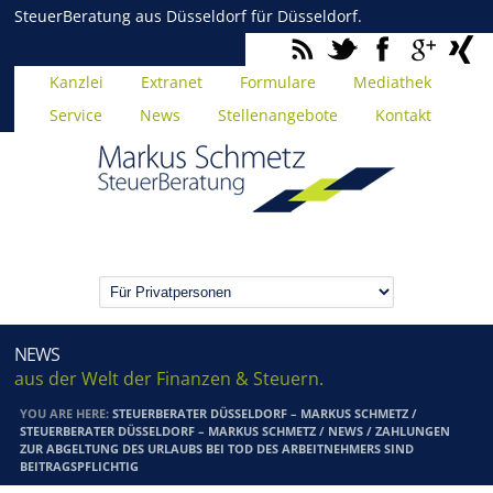
SteuerBeratung aus Düsseldorf für Düsseldorf.
Kanzlei
Extranet
Formulare
Mediathek
Service
News
Stellenangebote
Kontakt
NEWS
aus der Welt der Finanzen & Steuern.
YOU ARE HERE:
STEUERBERATER DÜSSELDORF – MARKUS SCHMETZ
/
STEUERBERATER DÜSSELDORF – MARKUS SCHMETZ
/
NEWS
/
ZAHLUNGEN
ZUR ABGELTUNG DES URLAUBS BEI TOD DES ARBEITNEHMERS SIND
BEITRAGSPFLICHTIG