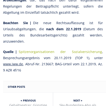
Arbeitsentgelt
dar, das nach den dafür vorgesehenen
Regelungen der Beitragspflicht unterliegt, sofern die
Abgeltung im Einzelfall tatsächlich gezahlt wird.
Beachten Sie |
Die neue Rechtsauffassung ist für
Urlaubsabgeltungen, die
nach dem 22.1.2019
(Datum des
Urteils des Bundesarbeitsgerichts) gezahlt werden,
anzuwenden.
Quelle |
Spitzenorganisationen der Sozialversicherung
,
Besprechungsergebnis vom 20.11.2019 (TOP 1), unter
www.iww.de
, Abruf-Nr. 213667; BAG-Urteil vom 22.1.2019, Az.
9 AZR 4f/16
OTHER POSTS
« PREVIOUS
NEXT »
Gehaltsextras: Günstige
Sky-Bundesliga-Abo als