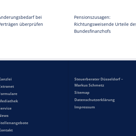
Änderungsbedarf bei
Pensionszusagen:
Verträgen überprüfen
Richtungsweisende Urteile de
Bundesfinanzhofs
Kanzlei
Steuerberater Düsseldorf –
Markus Schmetz
Extranet
Sitemap
Formulare
Datenschutzerklärung
Mediathek
Impressum
Service
News
Stellenangebote
Kontakt