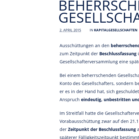
BEHERRSC
GESELLSCH
2. APRIL 2015
IN
KAPITALGESELLSCHAFTEN
Ausschüttungen an den
beherrschen
zum Zeitpunkt der
Beschlussfassung
ü
Gesellschafterversammlung eine späte
Bei einem beherrschenden Gesellschaft
Konto des Gesellschafters, sondern be
er es in der Hand hat, sich geschulde
Anspruch
eindeutig, unbestritten und
Im Streitfall hatte die Gesellschafte
Vorabausschüttung zwar auf den 21.1.2
der
Zeitpunkt der Beschlussfassung
a
späterer Fälligkeitszeitpunkt bestim