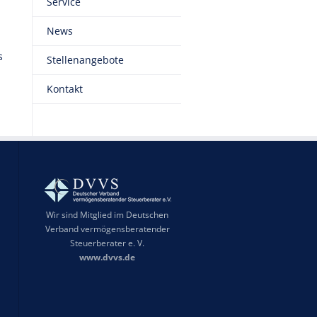
Service
News
s
Stellenangebote
Kontakt
Wir sind Mitglied im Deutschen
Verband vermögensberatender
Steuerberater e. V.
www.dvvs.de