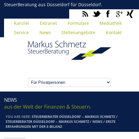
SteuerBeratung aus Düsseldorf für Düsseldorf.
Kanzlei
Extranet
Formulare
Mediathek
Service
News
Stellenangebote
Kontakt
NEWS
aus der Welt der Finanzen & Steuern.
YOU ARE HERE:
STEUERBERATER DÜSSELDORF – MARKUS SCHMETZ
/
STEUERBERATER DÜSSELDORF – MARKUS SCHMETZ
/
NEWS
/
ERSTE
ERFAHRUNGEN MIT DER E-BILANZ