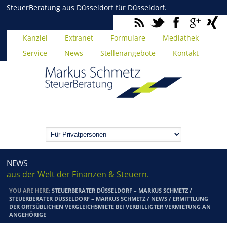
SteuerBeratung aus Düsseldorf für Düsseldorf.
Kanzlei
Extranet
Formulare
Mediathek
Service
News
Stellenangebote
Kontakt
NEWS
aus der Welt der Finanzen & Steuern.
YOU ARE HERE:
STEUERBERATER DÜSSELDORF – MARKUS SCHMETZ
/
STEUERBERATER DÜSSELDORF – MARKUS SCHMETZ
/
NEWS
/
ERMITTLUNG
DER ORTSÜBLICHEN VERGLEICHSMIETE BEI VERBILLIGTER VERMIETUNG AN
ANGEHÖRIGE