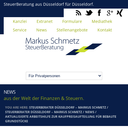
SteuerBeratung aus Düsseldorf für Düsseldorf.
Kanzlei
Extranet
Formulare
Mediathek
Service
News
Stellenangebote
Kontakt
NEWS
aus der Welt der Finanzen & Steuern.
YOU ARE HERE:
STEUERBERATER DÜSSELDORF – MARKUS SCHMETZ
/
STEUERBERATER DÜSSELDORF – MARKUS SCHMETZ
/
NEWS
/
AKTUALISIERTE ARBEITSHILFE ZUR KAUFPREISAUFTEILUNG FÜR BEBAUTE
GRUNDSTÜCKE