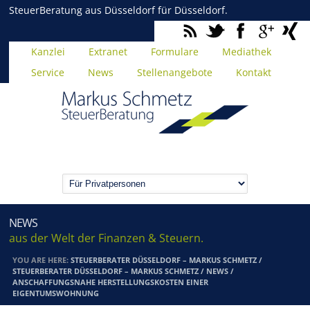
SteuerBeratung aus Düsseldorf für Düsseldorf.
Kanzlei
Extranet
Formulare
Mediathek
Service
News
Stellenangebote
Kontakt
NEWS
aus der Welt der Finanzen & Steuern.
YOU ARE HERE:
STEUERBERATER DÜSSELDORF – MARKUS SCHMETZ
/
STEUERBERATER DÜSSELDORF – MARKUS SCHMETZ
/
NEWS
/
ANSCHAFFUNGSNAHE HERSTELLUNGSKOSTEN EINER
EIGENTUMSWOHNUNG