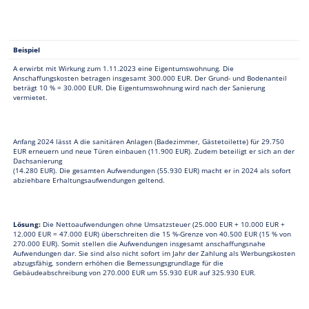
Beispiel
A erwirbt mit Wirkung zum 1.11.2023 eine Eigentumswohnung. Die
Anschaffungskosten betragen insgesamt 300.000 EUR. Der Grund- und Bodenanteil
beträgt 10 % = 30.000 EUR. Die Eigentumswohnung wird nach der Sanierung
vermietet.
Anfang 2024 lässt A die sanitären Anlagen (Badezimmer, Gästetoilette) für 29.750
EUR erneuern und neue Türen einbauen (11.900 EUR). Zudem beteiligt er sich an der
Dachsanierung
(14.280 EUR). Die gesamten Aufwendungen (55.930 EUR) macht er in 2024 als sofort
abziehbare Erhaltungsaufwendungen geltend.
Lösung:
Die Nettoaufwendungen ohne Umsatzsteuer (25.000 EUR + 10.000 EUR +
12.000 EUR = 47.000 EUR) überschreiten die 15 %-Grenze von 40.500 EUR (15 % von
270.000 EUR). Somit stellen die Aufwendungen insgesamt anschaffungsnahe
Aufwendungen dar. Sie sind also nicht sofort im Jahr der Zahlung als Werbungskosten
abzugsfähig, sondern erhöhen die Bemessungsgrundlage für die
Gebäudeabschreibung von 270.000 EUR um 55.930 EUR auf 325.930 EUR.