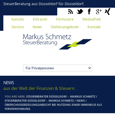
SteuerBeratung aus Düsseldorf für Düsseldorf.
Kanzlei
Extranet
Formulare
Mediathek
Service
News
Stellenangebote
Kontakt
NEWS
aus der Welt der Finanzen & Steuern.
YOU ARE HERE:
STEUERBERATER DÜSSELDORF – MARKUS SCHMETZ
/
STEUERBERATER DÜSSELDORF – MARKUS SCHMETZ
/
NEWS
/
ÜBERSCHUSSERZIELUNGSABSICHT BEI NUTZUNG EINER IMMOBILIE ALS
FERIENWOHNUNG