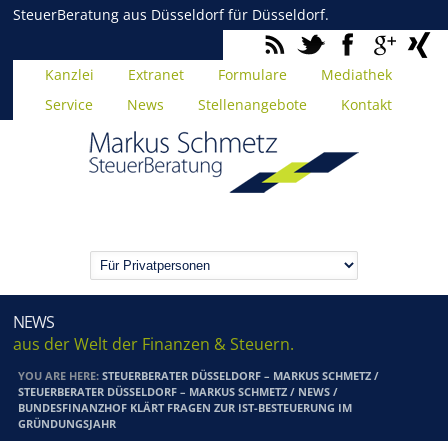
SteuerBeratung aus Düsseldorf für Düsseldorf.
Kanzlei
Extranet
Formulare
Mediathek
Service
News
Stellenangebote
Kontakt
NEWS
aus der Welt der Finanzen & Steuern.
YOU ARE HERE:
STEUERBERATER DÜSSELDORF – MARKUS SCHMETZ
/
STEUERBERATER DÜSSELDORF – MARKUS SCHMETZ
/
NEWS
/
BUNDESFINANZHOF KLÄRT FRAGEN ZUR IST-BESTEUERUNG IM
GRÜNDUNGSJAHR