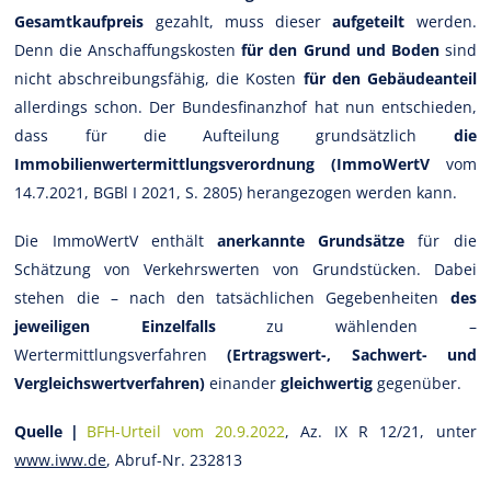
Gesamtkaufpreis
gezahlt, muss dieser
aufgeteilt
werden.
Denn die Anschaffungskosten
für den Grund und Boden
sind
nicht abschreibungsfähig, die Kosten
für den Gebäudeanteil
allerdings schon. Der Bundesfinanzhof hat nun entschieden,
dass für die Aufteilung grundsätzlich
die
Immobilienwertermittlungsverordnung (ImmoWertV
vom
14.7.2021, BGBl I 2021, S. 2805) herangezogen werden kann.
Die ImmoWertV enthält
anerkannte Grundsätze
für die
Schätzung von Verkehrswerten von Grundstücken. Dabei
stehen die – nach den tatsächlichen Gegebenheiten
des
jeweiligen Einzelfalls
zu wählenden –
Wertermittlungsverfahren
(Ertragswert-, Sachwert- und
Vergleichswertverfahren)
einander
gleichwertig
gegenüber.
Quelle |
BFH-Urteil vom 20.9.2022
, Az. IX R 12/21, unter
www.iww.de
, Abruf-Nr. 232813