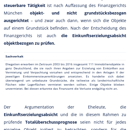
steuerbare Tätigkeit
ist nach Auffassung des Finanzgerichts
München
objekt- und nicht grundstücksbezogen
ausgerichtet
– und zwar auch dann, wenn sich die Objekte
auf einem Grundstück befinden. Nach der Entscheidung des
Finanzgerichts ist auch
die Einkunftserzielungsabsicht
objektbezogen zu prüfen.
Sachverhalt
Ehegatten erwarben im Zeitraum 2003 bis 2016 insgesamt 111 Immobilienobjekte in
ganz Deutschland, die sie nach ihren Angaben zur Erzielung von Einkünften aus
Vermietung und Verpachtung vorsahen und entsprechend in den Anlagen V der
jeweiligen Einkommensteuererklärungen ansetzten. Es handelte sich dabei
überwiegend um unbebaute Grundstücke, die teilweise als landwirtschaftliche
Flächen oder Lagerflächen vermietet werden sollten. Einige Objekte blieben
unvermietet. Bei diesen erkannte das Finanzamt die Verluste endgültig nicht an.
Der Argumentation der Eheleute, die
Einkunftserzielungsabsicht
und die in diesem Rahmen zu
prüfende
Totalüberschussprognose
seien nicht für jedes
einzelne Objekt isoliert zu betrachten, sondern für die