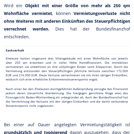
Wird ein
Objekt mit einer Größe von mehr als 250 qm
Wohnfläche vermietet
, können
Vermietungsverluste nicht
ohne Weiteres mit anderen Einkünften des Steuerpflichtigen
verrechnet werden.
Dies hat der Bundesfinanzhof
entschieden.
Sachverhalt
Eheleute hatten insgesamt drei Villengebäude mit einer Wohnfläche von jeweils
über 250 qm erworben und in voller Höhe fremdfinanziert. Die Immobilien
vermieteten sie unbefristet an ihre volljährigen Kinder samt Ehepartner. Durch die
Vermietung entstanden den Steuerpflichtigen jährliche Verluste zwischen 172.000
EUR und 216.000 EUR. Diese Verluste verrechneten sie mit ihren übrigen Einkünften,
wodurch sich eine erhebliche Einkommensteuerersparnis ergab.
Nach einer bei den Eheleuten durchgeführten Außenprüfung versagte das Finanzamt
jedoch deren steuerliche Anerkennung. Die hiergegen gerichtete Klage wies das
Finanzgericht Baden-Württemberg als unbegründet ab. Auch der Bundesfinanzhof hat
die Verrechnung der Verluste mit den übrigen Einkünften und die damit verbundene
Steuerersparnis nicht zugelassen.
Bei einer auf Dauer angelegten Vermietungstätigkeit ist
grundsätzlich und typisierend
davon auszugehen, dass der