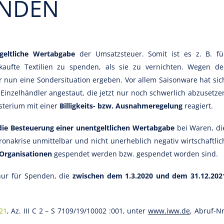
ENDEN
geltliche Wertabgabe
der Umsatzsteuer. Somit ist es z. B. fü
rkaufte Textilien zu spenden, als sie zu vernichten. Wegen de
 nun eine Sondersituation ergeben. Vor allem Saisonware hat sic
inzelhändler angestaut, die jetzt nur noch schwerlich abzusetze
isterium mit einer
Billigkeits- bzw. Ausnahmeregelung
reagiert.
 die Besteuerung einer unentgeltlichen Wertabgabe
bei Waren, di
ronakrise unmittelbar und nicht unerheblich negativ wirtschaftlic
 Organisationen
gespendet werden bzw. gespendet worden sind.
 nur für Spenden, die
zwischen dem 1.3.2020 und dem 31.12.202
21
, Az. III C 2 – S 7109/19/10002 :001, unter
www.iww.de
, Abruf-Nr