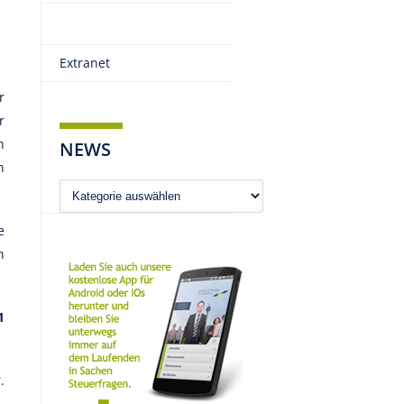
Extranet
r
r
h
NEWS
n
News
e
h
1
.