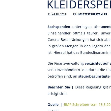
KLEIDERSP
21. APRIL 2021
IN
UMSATZSTEUERZAHLER
Sachspenden
unterliegen als
unent
Einzelhändler oftmals teurer, unve
Corona-Beschränkungen hat sich aber
in großen Mengen in den Lagern der E
ist. Hierauf hat das Bundesfinanzmin
Die Finanzverwaltung
verzichtet auf
von Einzelhändlern, die durch die Co
betroffen sind, an
steuerbegünstigte
Beachten Sie |
Diese Regelung gilt
erfolgt sind.
Quelle |
BMF-Schreiben vom 18.3.20
221337