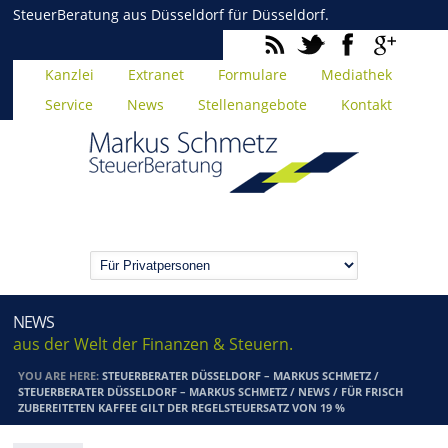
SteuerBeratung aus Düsseldorf für Düsseldorf.
Kanzlei
Extranet
Formulare
Mediathek
Service
News
Stellenangebote
Kontakt
NEWS
aus der Welt der Finanzen & Steuern.
YOU ARE HERE:
STEUERBERATER DÜSSELDORF – MARKUS SCHMETZ
/
STEUERBERATER DÜSSELDORF – MARKUS SCHMETZ
/
NEWS
/
FÜR FRISCH
ZUBEREITETEN KAFFEE GILT DER REGELSTEUERSATZ VON 19 %