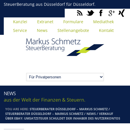
SteuerBeratung aus Düsseldorf für Düsseldorf.
Kanzlei
Extranet
Formulare
Mediathek
Service
News
Stellenangebote
Kontakt
NEWS
aus der Welt der Finanzen & Steuern.
YOU ARE HERE:
STEUERBERATER DÜSSELDORF – MARKUS SCHMETZ
/
STEUERBERATER DÜSSELDORF – MARKUS SCHMETZ
/
NEWS
/
VERKAUF
ÜBER EBAY: UMSATZSTEUER SCHULDET DER INHABER DES NUTZERKONTOS