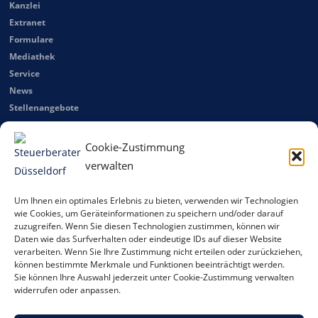
Kanzlei
Extranet
Formulare
Mediathek
Service
News
Stellenangebote
Kontakt
Cookie-Zustimmung
Steuerberater Düsseldorf – Markus Schmetz
verwalten
Sitemap
Datenschutzerklärung
Um Ihnen ein optimales Erlebnis zu bieten, verwenden wir Technologien
wie Cookies, um Geräteinformationen zu speichern und/oder darauf
Impressum
zuzugreifen. Wenn Sie diesen Technologien zustimmen, können wir
Daten wie das Surfverhalten oder eindeutige IDs auf dieser Website
verarbeiten. Wenn Sie Ihre Zustimmung nicht erteilen oder zurückziehen,
können bestimmte Merkmale und Funktionen beeinträchtigt werden.
Sie können Ihre Auswahl jederzeit unter Cookie-Zustimmung verwalten
Wir sind Mitglied im Deutschen Verband vermögensberatender
widerrufen oder anpassen.
Steuerberater e. V.
www.dvvs.de