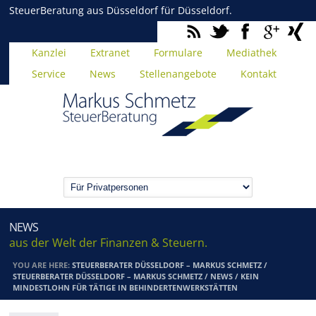
SteuerBeratung aus Düsseldorf für Düsseldorf.
Kanzlei
Extranet
Formulare
Mediathek
Service
News
Stellenangebote
Kontakt
NEWS
aus der Welt der Finanzen & Steuern.
YOU ARE HERE:
STEUERBERATER DÜSSELDORF – MARKUS SCHMETZ
/
STEUERBERATER DÜSSELDORF – MARKUS SCHMETZ
/
NEWS
/
KEIN
MINDESTLOHN FÜR TÄTIGE IN BEHINDERTENWERKSTÄTTEN