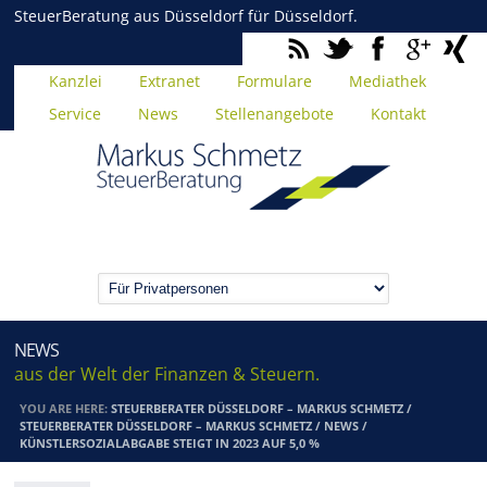
SteuerBeratung aus Düsseldorf für Düsseldorf.
Kanzlei
Extranet
Formulare
Mediathek
Service
News
Stellenangebote
Kontakt
NEWS
aus der Welt der Finanzen & Steuern.
YOU ARE HERE:
STEUERBERATER DÜSSELDORF – MARKUS SCHMETZ
/
STEUERBERATER DÜSSELDORF – MARKUS SCHMETZ
/
NEWS
/
KÜNSTLERSOZIALABGABE STEIGT IN 2023 AUF 5,0 %