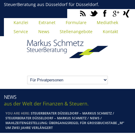
SteuerBeratung aus Düsseldorf für Düsseldorf.
Kanzlei
Extranet
Formulare
Mediathek
Service
News
Stellenangebote
Kontakt
NEWS
aus der Welt der Finanzen & Steuern.
YOU ARE HERE:
STEUERBERATER DÜSSELDORF – MARKUS SCHMETZ
/
STEUERBERATER DÜSSELDORF – MARKUS SCHMETZ
/
NEWS
/
MAHLZEITENGESTELLUNG: ÜBERGANGSREGEL FÜR GROSSBUCHSTABE „M“ U
M ZWEI JAHRE VERLÄNGERT