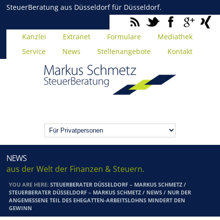
SteuerBeratung aus Düsseldorf für Düsseldorf.
Kanzlei
Extranet
Formulare
Mediathek
Service
News
Stellenangebote
Kontakt
NEWS
aus der Welt der Finanzen & Steuern.
YOU ARE HERE:
STEUERBERATER DÜSSELDORF – MARKUS SCHMETZ
/
STEUERBERATER DÜSSELDORF – MARKUS SCHMETZ
/
NEWS
/
NUR DER
ANGEMESSENE TEIL DES EHEGATTEN-ARBEITSLOHNS MINDERT DEN
GEWINN