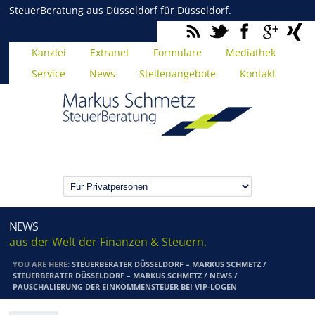
SteuerBeratung aus Düsseldorf für Düsseldorf.
Kanzlei
Extranet
Formulare
Mediathek
Service
News
Stellenangebote
Kontakt
NEWS
aus der Welt der Finanzen & Steuern.
YOU ARE HERE:
STEUERBERATER DÜSSELDORF – MARKUS SCHMETZ
/
STEUERBERATER DÜSSELDORF – MARKUS SCHMETZ
/
NEWS
/
PAUSCHALIERUNG DER EINKOMMENSTEUER BEI VIP-LOGEN