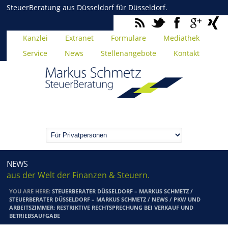
SteuerBeratung aus Düsseldorf für Düsseldorf.
Kanzlei
Extranet
Formulare
Mediathek
Service
News
Stellenangebote
Kontakt
NEWS
aus der Welt der Finanzen & Steuern.
YOU ARE HERE:
STEUERBERATER DÜSSELDORF – MARKUS SCHMETZ
/
STEUERBERATER DÜSSELDORF – MARKUS SCHMETZ
/
NEWS
/
PKW UND
ARBEITSZIMMER: RESTRIKTIVE RECHTSPRECHUNG BEI VERKAUF UND
BETRIEBSAUFGABE