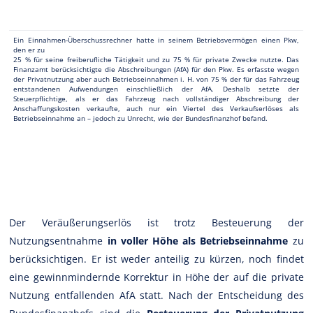
Ein Einnahmen-Überschussrechner hatte in seinem Betriebsvermögen einen Pkw,
den er zu
25 % für seine freiberufliche Tätigkeit und zu 75 % für private Zwecke nutzte. Das
Finanzamt berücksichtigte die Abschreibungen (AfA) für den Pkw. Es erfasste wegen
der Privatnutzung aber auch Betriebseinnahmen i. H. von 75 % der für das Fahrzeug
entstandenen Aufwendungen einschließlich der AfA. Deshalb setzte der
Steuerpflichtige, als er das Fahrzeug nach vollständiger Abschreibung der
Anschaffungskosten verkaufte, auch nur ein Viertel des Verkaufserlöses als
Betriebseinnahme an – jedoch zu Unrecht, wie der Bundesfinanzhof befand.
Der Veräußerungserlös ist trotz Besteuerung der
Nutzungsentnahme
in voller Höhe als Betriebseinnahme
zu
berücksichtigen. Er ist weder anteilig zu kürzen, noch findet
eine gewinnmindernde Korrektur in Höhe der auf die private
Nutzung entfallenden AfA statt. Nach der Entscheidung des