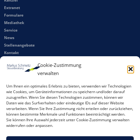
Kanzlei
Extranet
Formulare
Mediathek
Service
News
Stellenangebote
Kontakt
Cookie-Zustimmung
Steuerberater Düsseldorf – Markus Schmetz
verwalten
Sitemap
Datenschutzerklärung
Um Ihnen ein optimales Erlebnis zu bieten, verwenden wir Technologien
wie Cookies, um Geräteinformationen zu speichern und/oder darauf
Impressum
zuzugreifen. Wenn Sie diesen Technologien zustimmen, können wir
Daten wie das Surfverhalten oder eindeutige IDs auf dieser Website
verarbeiten. Wenn Sie Ihre Zustimmung nicht erteilen oder zurückziehen,
können bestimmte Merkmale und Funktionen beeinträchtigt werden.
Sie können Ihre Auswahl jederzeit unter Cookie-Zustimmung verwalten
Wir sind Mitglied im Deutschen Verband vermögensberatender
widerrufen oder anpassen.
Steuerberater e. V.
www.dvvs.de