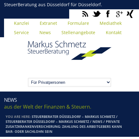
SteuerBeratung aus Düsseldorf für Düsseldorf.
Kanzlei
Extranet
Formulare
Mediathek
Service
News
Stellenangebote
Kontakt
NEWS
aus der Welt der Finanzen & Steuern.
YOU ARE HERE:
STEUERBERATER DÜSSELDORF – MARKUS SCHMETZ
/
STEUERBERATER DÜSSELDORF – MARKUS SCHMETZ
/
NEWS
/
PRIVATE
ZUSATZKRANKENVERSICHERUNG: ZAHLUNG DES ARBEITGEBERS KANN
BAR- ODER SACHLOHN SEIN