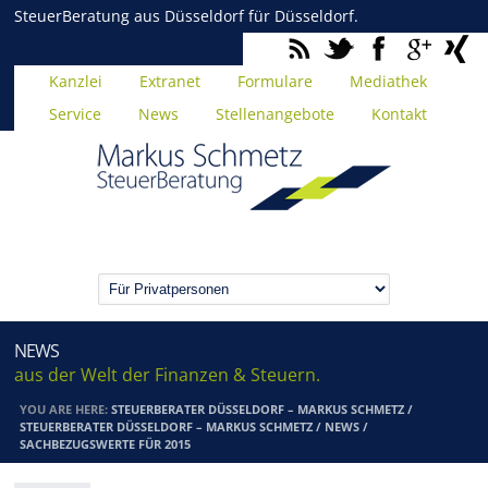
SteuerBeratung aus Düsseldorf für Düsseldorf.
Kanzlei
Extranet
Formulare
Mediathek
Service
News
Stellenangebote
Kontakt
NEWS
aus der Welt der Finanzen & Steuern.
YOU ARE HERE:
STEUERBERATER DÜSSELDORF – MARKUS SCHMETZ
/
STEUERBERATER DÜSSELDORF – MARKUS SCHMETZ
/
NEWS
/
SACHBEZUGSWERTE FÜR 2015