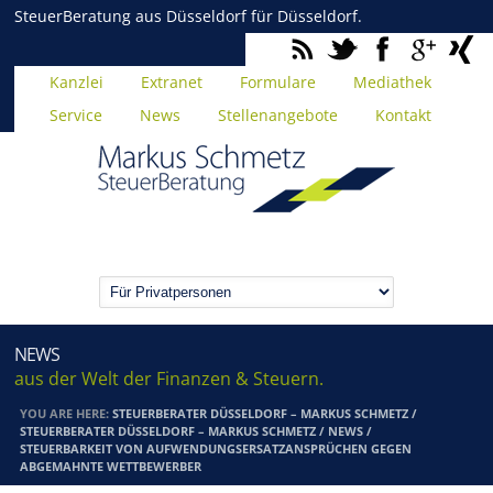
SteuerBeratung aus Düsseldorf für Düsseldorf.
Kanzlei
Extranet
Formulare
Mediathek
Service
News
Stellenangebote
Kontakt
NEWS
aus der Welt der Finanzen & Steuern.
YOU ARE HERE:
STEUERBERATER DÜSSELDORF – MARKUS SCHMETZ
/
STEUERBERATER DÜSSELDORF – MARKUS SCHMETZ
/
NEWS
/
STEUERBARKEIT VON AUFWENDUNGSERSATZANSPRÜCHEN GEGEN
ABGEMAHNTE WETTBEWERBER