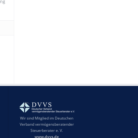
ung
Wir sind Mitglied im Deutschen
Verband vermögensberatender
Steuerberater e. V.
www.dvvs.de