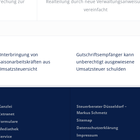
rechung zur
Realteilung durch neue Verwaltungsanweis
vereinfacht
Unterbringung von
Gutschriftsempfänger kann
Saisonarbeitskräften aus
unberechtigt ausgewiesene
Umsatzsteuersicht
Umsatzsteuer schulden
Kanzlei
Steuerberater Düsseldorf –
Markus Schmetz
Extranet
Sitemap
Formulare
Datenschutzerklärung
Mediathek
Impressum
Service