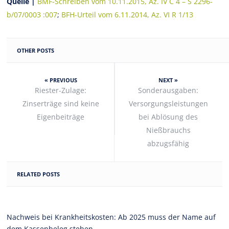
Quelle |
BMF-Schreiben vom 10.11.2015, Az. IV C 4 – S 2296-
b/07/0003 :007
;
BFH-Urteil vom 6.11.2014, Az. VI R 1/13
OTHER POSTS
« PREVIOUS
NEXT »
Riester-Zulage:
Sonderausgaben:
Zinserträge sind keine
Versorgungsleistungen
Eigenbeiträge
bei Ablösung des
Nießbrauchs
abzugsfähig
RELATED POSTS
Nachweis bei Krankheitskosten: Ab 2025 muss der Name auf
dem Kassenbeleg stehen