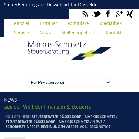
SteuerBeratung aus Düsseldorf für Düsseldorf.
Kanzlei
Extranet
Formulare
Mediathek
Service
News
Stellenangebote
Kontakt
NEWS
aus der Welt der Finanzen & Steuern.
YOU ARE HERE:
STEUERBERATER DÜSSELDORF – MARKUS SCHMETZ
/
STEUERBERATER DÜSSELDORF – MARKUS SCHMETZ
/
NEWS
/
SCHORNSTEINFEGER-RECHNUNGEN WIEDER VOLL BEGÜNSTIGT