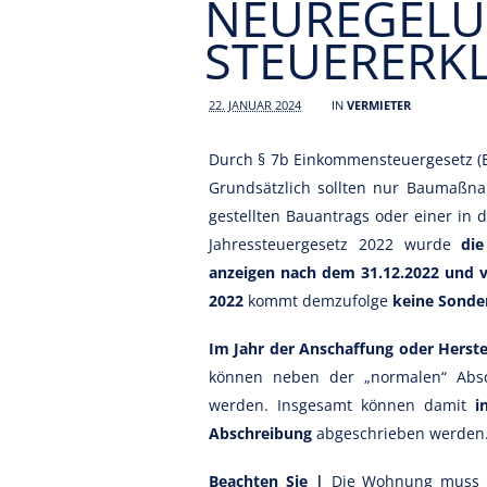
NEUREGELU
STEUERERK
22. JANUAR 2024
IN
VERMIETER
Durch § 7b Einkommensteuergesetz (E
Grundsätzlich sollten nur Baumaßn
gestellten Bauantrags oder einer in
Jahressteuergesetz 2022 wurde
die
anzeigen nach dem 31.12.2022 und v
2022
kommt demzufolge
keine Sonde
Im Jahr der Anschaffung oder Herste
können neben der „normalen“ Abs
werden. Insgesamt können damit
i
Abschreibung
abgeschrieben werden
Beachten Sie |
Die Wohnung muss im