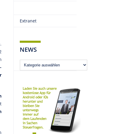
Extranet
u
.
NEWS
2
m
News
-
r
n
t
n
n