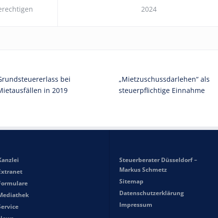
rechtigen
2024
Grundsteuererlass bei
„Mietzuschussdarlehen“ als
Mietausfällen in 2019
steuerpflichtige Einnahme
Kanzlei
Steuerberater Düsseldorf –
Markus Schmetz
Extranet
Sitemap
Formulare
Datenschutzerklärung
Mediathek
Impressum
Service