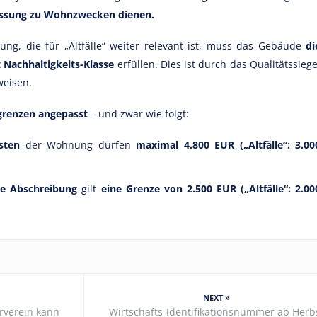
lassung zu Wohnzwecken dienen.
ung, die für „Altfälle“ weiter relevant ist, muss das Gebäude
di
t Nachhaltigkeits-Klasse
erfüllen. Dies ist durch das Qualitätssiege
eisen.
grenzen angepasst
– und zwar wie folgt:
osten
der Wohnung dürfen
maximal 4.800 EUR („Altfälle“: 3.00
ie Abschreibung
gilt
eine Grenze von 2.500 EUR („Altfälle“: 2.00
NEXT »
erverein kann
Wirtschafts-Identifikationsnummer ab Herb