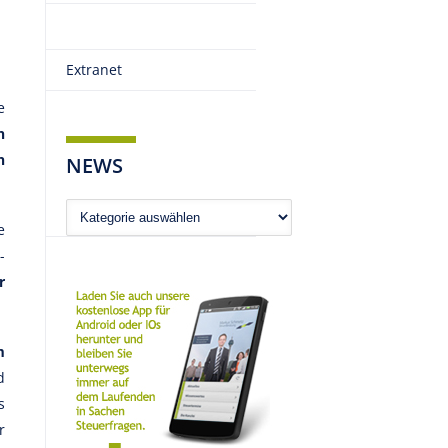
Extranet
e
n
n
NEWS
News
e
-
r
m
d
s
r