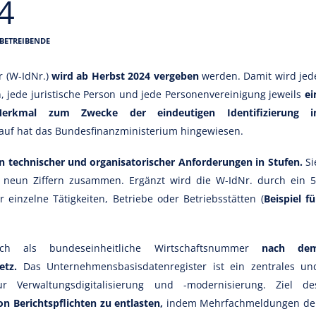
4
RBETREIBENDE
r (W-IdNr.)
wird ab Herbst 2024 vergeben
werden. Damit wird jed
on, jede juristische Person und jede Personenvereinigung jeweils
ei
 Merkmal zum Zwecke der eindeutigen Identifizierung i
auf hat das Bundesfinanzministerium hingewiesen.
 technischer und organisatorischer Anforderungen in Stufen.
Si
 neun Ziffern zusammen. Ergänzt wird die W-IdNr. durch ein 5
 einzelne Tätigkeiten, Betriebe oder Betriebsstätten (
Beispiel fü
ch als bundeseinheitliche Wirtschaftsnummer
nach de
setz.
Das Unternehmensbasisdatenregister ist ein zentrales un
ur Verwaltungsdigitalisierung und -modernisierung. Ziel de
 Berichtspflichten zu entlasten,
indem Mehrfachmeldungen de