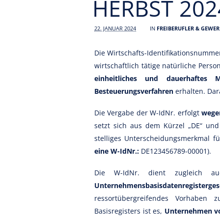
HERBST 202
22. JANUAR 2024
IN
FREIBERUFLER & GEWE
Die Wirtschafts-Identifikationsnumme
wirtschaftlich tätige natürliche Pers
einheitliches und dauerhaftes
Besteuerungsverfahren
erhalten. Dar
Die Vergabe der W-IdNr. erfolgt
wegen
setzt sich aus dem Kürzel „DE“ und
stelliges Unterscheidungsmerkmal für
eine W-IdNr.:
DE123456789-00001).
Die W-IdNr. dient zugleich au
Unternehmensbasisdatenregisterge
ressortübergreifendes Vorhaben z
Basisregisters ist es,
Unternehmen von