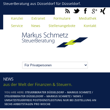
SteuerBeratung aus Düsseldorf für Düsseldorf.
Kanzlei
Extranet
Formulare
Mediathek
Service
News
Stellenangebote
Kontakt
NEWS
aus der Welt der Finanzen & Steuern.
YOU ARE HERE:
STEUERBERATER DÜSSELDORF – MARKUS SCHMETZ
/
STEUERBERATER DÜSSELDORF – MARKUS SCHMETZ
/
NEWS
/
UMSATZSTEUERFREIE POSTDIENSTLEISTUNG NUR BEI ZUSTELLUNG AN
SECHS ARBEITSTAGEN PRO WOCHE