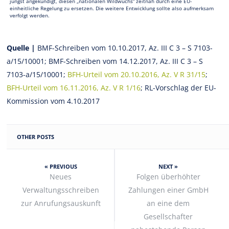
jüngst angekündigt, diesen „nationalen Wildwuchs“ zeitnah durch eine EU-
einheitliche Regelung zu ersetzen. Die weitere Entwicklung sollte also aufmerksam
verfolgt werden.
Quelle |
BMF-Schreiben vom 10.10.2017, Az. III C 3 – S 7103-
a/15/10001; BMF-Schreiben vom 14.12.2017, Az. III C 3 – S
7103-a/15/10001;
BFH-Urteil vom 20.10.2016, Az. V R 31/15
;
BFH-Urteil vom 16.11.2016, Az. V R 1/16
; RL-Vorschlag der EU-
Kommission vom 4.10.2017
OTHER POSTS
« PREVIOUS
NEXT »
Neues
Folgen überhöhter
Verwaltungsschreiben
Zahlungen einer GmbH
zur Anrufungsauskunft
an eine dem
Gesellschafter