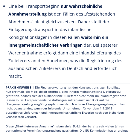
Eine bei Transportbeginn
nur wahrscheinliche
Abnehmerstellung
ist den Fällen des „feststehenden
Abnehmers“ nicht gleichzusetzen. Daher stellt der
Einlagerungstransport in das inländische
Konsignationslager in diesen Fällen
weiterhin ein
innergemeinschaftliches Verbringen
dar. Bei späterer
Warenentnahme erfolgt dann eine Inlandslieferung des
Zulieferers an den Abnehmer, was die Registrierung des
ausländischen Zulieferers in Deutschland erforderlich
macht.
PRAXISHINWEISE |
Die Finanzverwaltung hat den Konsignationslager-Beteiligten
nun erstmals die Möglichkeit eröffnet, eine innergemeinschaftliche Lieferung zu
gestalten, sodass sich der ausländische Zulieferer nicht mehr im Inland registrieren
lassen muss. Entsprechende Gestaltungen sollten auch mit Blick auf die
Übergangsregelung sorgfältig geplant werden. Nach der Übergangsregelung wird es
nicht beanstandet, wenn der leistende Unternehmer für vor dem 1.1.2019
ausgeführte Lieferungen und innergemeinschaftliche Erwerbe nach den bisherigen
Grundsätzen verfährt.
Diese „Direktlieferungs-Annahme“ haben viele EU-Länder bereits seit vielen Jahren
per nationaler Vereinfachungsregelung geschaffen. Die EU-Kommission hat allerdings