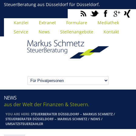
SteuerBeratung aus Düsseldorf für Düsseldorf.
Kanzlei
Extranet
Formulare
Mediathek
Service
News
Stellenangebote
Kontakt
NEWS
aus der Welt der Finanzen & Steuern.
YOU ARE HERE:
STEUERBERATER DÜSSELDORF – MARKUS SCHMETZ
/
STEUERBERATER DÜSSELDORF – MARKUS SCHMETZ
/
NEWS
/
UMSATZSTEUERZAHLER