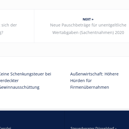
NEXT »
 sich der
Neue Pauschbeträge für unentgeltliche
g?
Wertabgaben (Sachentnahmen) 2020
Keine Schenkungsteuer bei
Außenwirtschaft: Höhere
verdeckter
Hürden für
Gewinnausschüttung
Firmenübernahmen
Kanzlei
Steuerberater Düsseldorf –