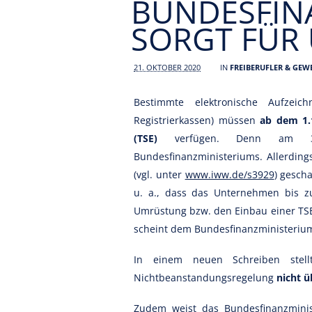
BUNDESFIN
SORGT FÜR 
21. OKTOBER 2020
IN
FREIBERUFLER & GEW
Bestimmte elektronische Aufzeic
Registrierkassen) müssen
ab dem 1.
(TSE)
verfügen. Denn am 30
Bundesfinanzministeriums. Allerdin
(vgl. unter
www.iww.de/s3929
) gescha
u. a., dass das Unternehmen bis z
Umrüstung bzw. den Einbau einer TSE
scheint dem Bundesfinanzministerium
In einem neuen Schreiben stell
Nichtbeanstandungsregelung
nicht ü
Zudem weist das Bundesfinanzmini