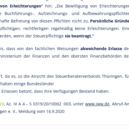
 von Erleichterungen“
hin: „Die Bewilligung von Erleichterunge
he Buchführungs-, Aufzeichnungs- und Aufbewahrungspflichte
hafte Befreiung von diesen Pflichten nicht zu.
Persönliche Gründe
flichtigen, rechtfertigen regelmäßig keine Erleichterungen. Ein
erden, wenn der Steuerpflichtige
sie beantragt.“
is, dass von den fachlichen Weisungen
abweichende Erlasse
de
nisterium der Finanzen und den obersten Finanzbehörden de
rt, da es, so die Ansicht des Steuerberaterverbands Thüringen, fü
n haben einige Bundesländer
en Erlassen betont, dass ihre Verfügungen Bestand haben.
20
, Az. IV A 4 – S 0319/20/10002 :003, unter
www.iww.de
, Abruf-Nr
gen e. V., Meldung vom 14.9.2020