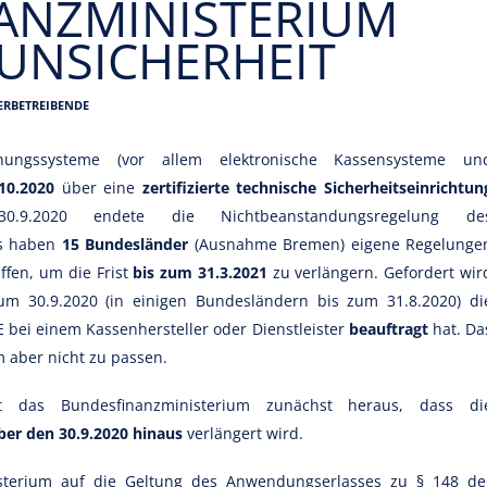
ANZMINISTERIUM
UNSICHERHEIT
ERBETREIBENDE
hnungssysteme (vor allem elektronische Kassensysteme un
10.2020
über eine
zertifizierte technische Sicherheitseinrichtun
.9.2020 endete die Nichtbeanstandungsregelung de
gs haben
15 Bundesländer
(Ausnahme Bremen) eigene Regelunge
ffen, um die Frist
bis zum 31.3.2021
zu verlängern. Gefordert wir
um 30.9.2020 (in einigen Bundesländern bis zum 31.8.2020) di
 bei einem Kassenhersteller oder Dienstleister
beauftragt
hat. Da
 aber nicht zu passen.
t das Bundesfinanzministerium zunächst heraus, dass di
ber den 30.9.2020 hinaus
verlängert wird.
sterium auf die Geltung des Anwendungserlasses zu § 148 de