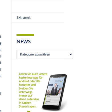
Extranet
d
NEWS
g
s
News
n
d
e
s
e
r