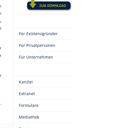
n
n
,
e
Für Existenzgründer
Für Privatpersonen
r
r
Für Unternehmen
r
Kanzlei
Extranet
.
Formulare
Mediathek