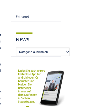
Extranet
s
NEWS
r
u
News
r
t
-
k
s
r