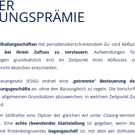
ER
LUNGSPRÄMIE
illhaltergeschäften
mit periodenüberschreitendem Zu- und Abflus
en
bei ihrem Zufluss zu versteuern.
Aufwendungen fü
gen grundsätzlich erst im Zeitpunkt ihres Abflusses z
ericht München entschieden.
uergesetz (EStG) ordnet eine „
getrennte“ Besteuerung de
llungsgeschäfte
an, ohne den Barausgleich zu regeln. Die Vorschrif
n allgemeinen Grundsätzen abzuweichen, in welchem Zeitpunkt Zu
nd.
er Stillhalter eine Option der gleichen Art unter Closing-Vermer
t. Eine
echte (beendende) Glattstellung
ist gegeben, wenn da
 und fristenkongruentes
Gegengeschäf
t ist, mit dem der Stillhalte