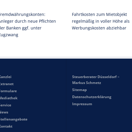
Fremdwährungskonten:
Fahrtkosten zum Mietobjekt
Anleger durch neue Pflichten
regelmäßig in voller Höhe als
der Banken ggf. unter
Werbungskosten abziehbar
Zugzwang
Kanzlei
Steuerberater Düsseldorf –
Markus Schmetz
Extranet
Sitemap
Formulare
Datenschutzerklärung
Mediathek
Impressum
Service
News
Stellenangebote
Kontakt