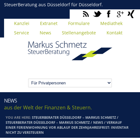
SteuerBeratung aus Düsseldorf für Düsseldorf.
Kanzlei
Extranet
Formulare
Mediathek
Service
News
Stellenangebote
Kontakt
NEWS
aus der Welt der Finanzen & Steuern.
YOU ARE HERE:
STEUERBERATER DÜSSELDORF – MARKUS SCHMETZ
/
STEUERBERATER DÜSSELDORF – MARKUS SCHMETZ
/
NEWS
/
VERKAUF
EINER FERIENWOHNUNG VOR ABLAUF DER ZEHNJAHRESFRIST: INVENTAR
NICHT ZU VERSTEUERN